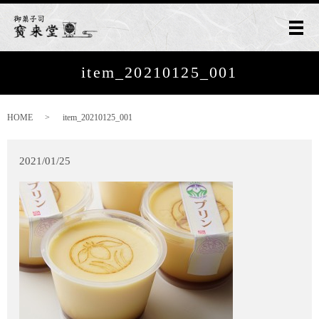
メ
item_20210125_001
HOME
item_20210125_001
2021/01/25