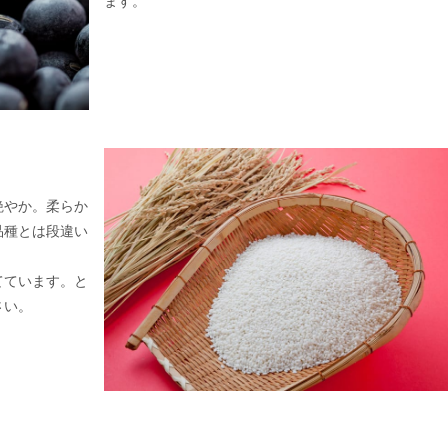
ます。
艶やか。柔らか
品種とは段違い
てています。と
さい。