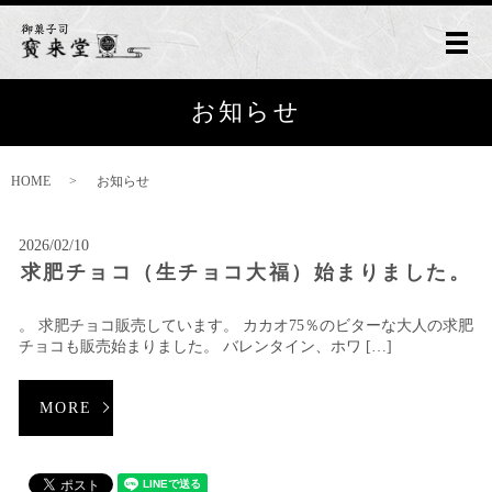
メ
お知らせ
HOME
お知らせ
2026/02/10
求肥チョコ（生チョコ大福）始まりました。
。 求肥チョコ販売しています。 カカオ75％のビターな大人の求肥
チョコも販売始まりました。 バレンタイン、ホワ […]
MORE