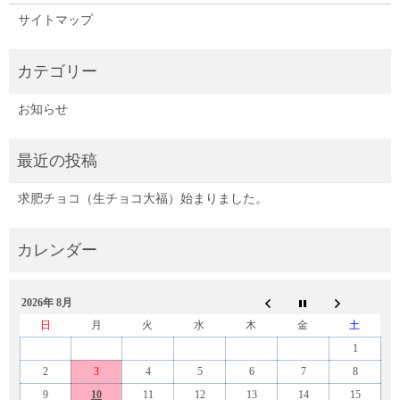
サイトマップ
お知らせ
求肥チョコ（生チョコ大福）始まりました。
2026年 8月
日
月
火
水
木
金
土
1
2
3
4
5
6
7
8
9
10
11
12
13
14
15