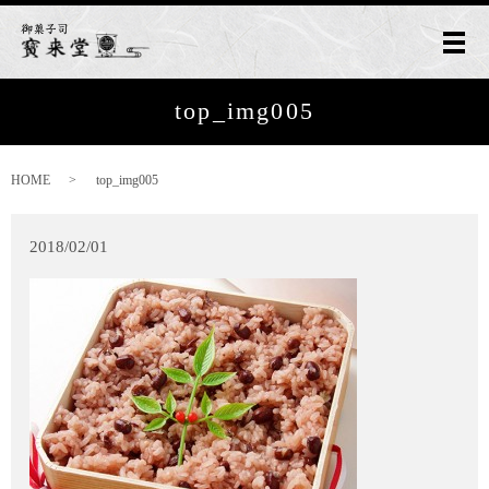
メ
top_img005
HOME
top_img005
2018/02/01