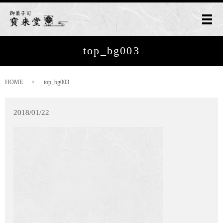
メ
top_bg003
HOME
top_bg003
2018/01/22