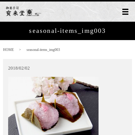
メ
seasonal-items_img003
HOME
seasonal-items_img003
2018/02/02