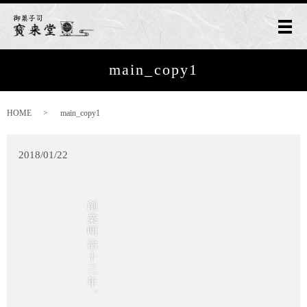
メ
main_copy1
HOME
main_copy1
2018/01/22