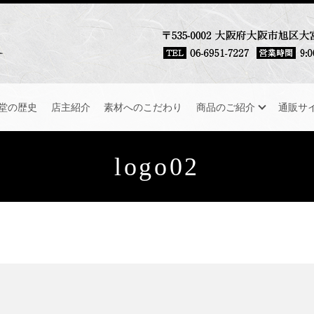
堂の歴史
店主紹介
素材へのこだわり
商品のご紹介
通販サ
logo02