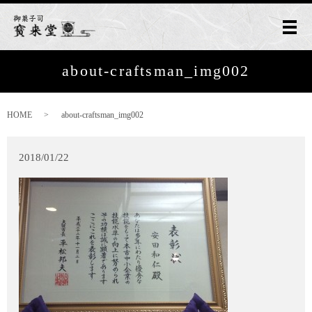
メ
about-craftsman_img002
HOME
about-craftsman_img002
2018/01/22